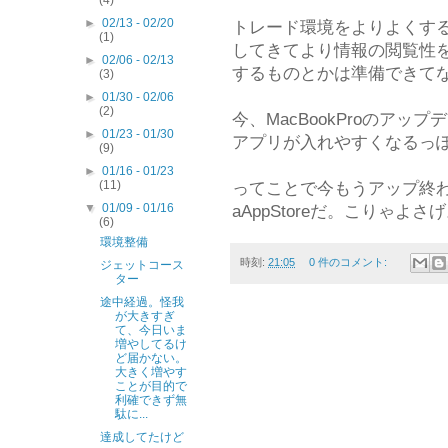
(4)
►
02/13 - 02/20
トレード環境をよりよくす
(1)
してきてより情報の閲覧性
►
02/06 - 02/13
するものとかは準備できてな
(3)
►
01/30 - 02/06
(2)
今、MacBookProのアップ
►
01/23 - 01/30
アプリが入れやすくなるっぽ
(9)
►
01/16 - 01/23
(11)
ってことで今もうアップ終わった
▼
01/09 - 01/16
aAppStoreだ。こりゃよさ
(6)
環境整備
時刻:
21:05
0 件のコメント:
ジェットコース
ター
途中経過。怪我
が大きすぎ
て、今日いま
増やしてるけ
ど届かない。
大きく増やす
ことが目的で
利確できず無
駄に...
達成してたけど