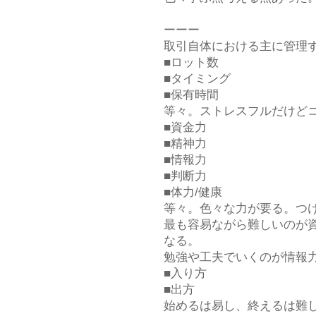
ーーー
取引自体における主に管理
■ロット数
■タイミング
■保有時間
等々。ストレスフルだけど
■資金力
■精神力
■情報力
■判断力
■体力/健康
等々。色々な力が要る。つ
最も容易ながら難しいのが
なる。
勉強や工夫でいくのが情報
■入り方
■出方
始めるは易し、終えるは難