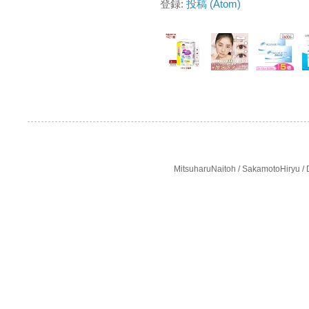
登録:
投稿 (Atom)
MitsuharuNaitoh / SakamotoHi