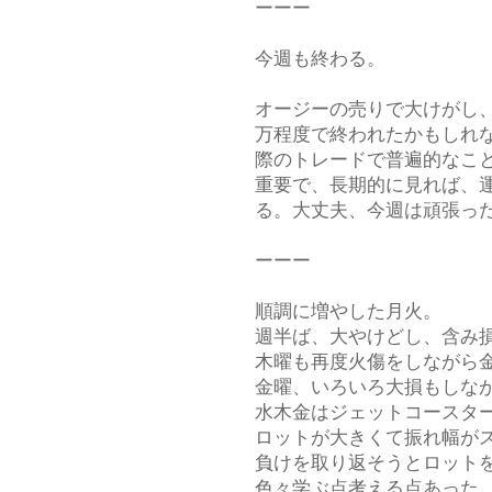
ーーー
今週も終わる。
オージーの売りで大けがし
万程度で終われたかもしれ
際のトレードで普遍的なこ
重要で、長期的に見れば、
る。大丈夫、今週は頑張っ
ーーー
順調に増やした月火。
週半ば、大やけどし、含み
木曜も再度火傷をしながら
金曜、いろいろ大損もしな
水木金はジェットコースタ
ロットが大きくて振れ幅が
負けを取り返そうとロット
色々学ぶ点考える点あった