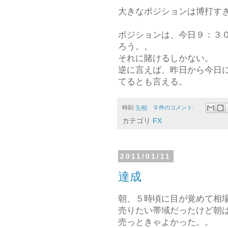
大きなポジションは博打す
ポジションは、今日９：３
ろう。。
それに賭けるしかない。
逆に言えば、昨日から今日
てるとも言える。
時刻:
5:40
0 件のコメント:
カテゴリ
FX
2011/01/11
達成
朝、５時頃に目が覚めて相
売りたい帯域だったけど朝
売っときゃよかった。。