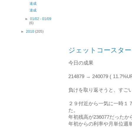
達成
達成
►
01/02 - 01/09
(6)
►
2010
(205)
ジェットコースター
今日の成果
214879 → 240079 ( 11.7%UP
負けを取り返そうと、すご
２９付近から一気に一時１
た。
年初残高が236077だっ
年初からの利率や月単位週