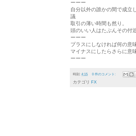
ーーー
自分以外の誰かの間で成立
議
取引の薄い時間も然り。
頭のいい人はたぶんその付
ーーー
プラスにしなければ何の意
マイナスにしたらさらに意
ーーー
時刻:
4:15
0 件のコメント:
カテゴリ
FX