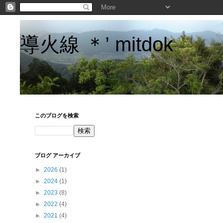
導火線 ＊’ mitdok
このブログを検索
ブログ アーカイブ
►
2026
(1)
►
2024
(1)
►
2023
(8)
►
2022
(4)
►
2021
(4)