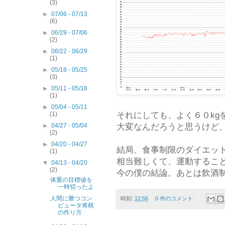
(3)
►
07/06 - 07/13
(6)
►
06/29 - 07/06
(2)
►
06/22 - 06/29
(1)
►
05/18 - 05/25
(3)
►
05/11 - 05/18
(1)
►
05/04 - 05/11
それにしても、よく６０kg
(1)
大変なんだろうと思うけど
►
04/27 - 05/04
(2)
►
04/20 - 04/27
結局、食事制限のダイエッ
(1)
相当難しくて、運動するこ
▼
04/13 - 04/20
(2)
今の僕の結論。あとは飲酒
体重の目標値を
一時切ったよ
人間に勝つコン
時刻:
12:56
0 件のコメント:
ピュータ将棋
の作り方