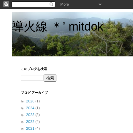
導火線 ＊’ mitdok
このブログを検索
ブログ アーカイブ
►
2026
(1)
►
2024
(1)
►
2023
(8)
►
2022
(4)
►
2021
(4)