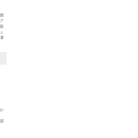
開
ア
面
ょ
凄
か
源