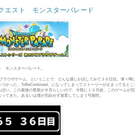
クエスト モンスターパレード
ト モンスターパレード。
Cブラウザゲーム、ということで、どんな感じか試してみて３６日目。薄々噂
つかった。ToBeContinued、になってしまってストーリーが止まってるとこ
っぽい。この最後の更新が８月らしいので、今既に１０月故、このゲームが完
なってきた。あるいは僕が完結せず放置してしまう可能性。