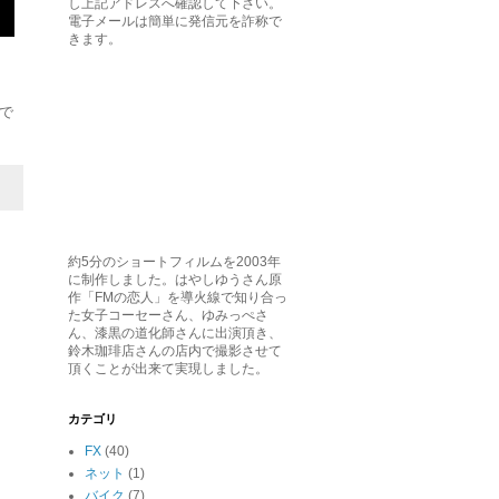
し上記アドレスへ確認して下さい。
電子メールは簡単に発信元を詐称で
きます。
で
約5分のショートフィルムを2003年
に制作しました。はやしゆうさん原
作「FMの恋人」を導火線で知り合っ
た女子コーセーさん、ゆみっぺさ
ん、漆黒の道化師さんに出演頂き、
鈴木珈琲店さんの店内で撮影させて
頂くことが出来て実現しました。
カテゴリ
FX
(40)
ネット
(1)
バイク
(7)