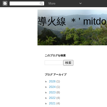
導火線 ＊’ mitdo
このブログを検索
ブログ アーカイブ
►
2026
(1)
►
2024
(1)
►
2023
(8)
►
2022
(4)
►
2021
(4)