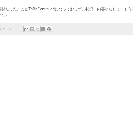
開だった。まだToBeContinuedになっておらず、状況・内容からして、もう
そう。
件のコメント: