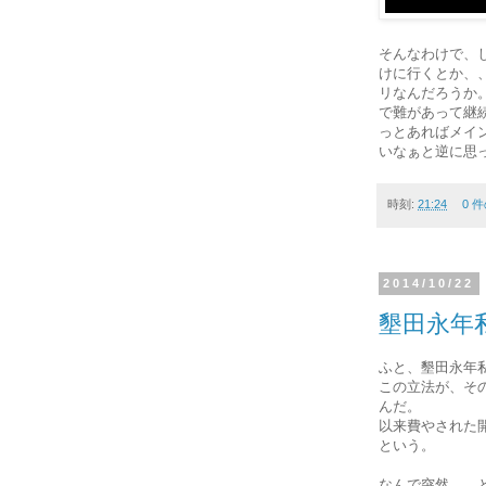
そんなわけで、
けに行くとか、
リなんだろうか
で難があって継
っとあればメイ
いなぁと逆に思
時刻:
21:24
0 
2014/10/22
墾田永年
ふと、墾田永年
この立法が、そ
んだ。
以来費やされた
という。
なんで突然、、