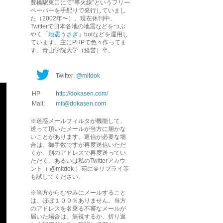
豊橋駅東口にて”導火線”というフリー
ペーパーを手配りで発行していまし
た（2002年〜）。現在休刊中。
Twitterで日本各地の地震などをつぶ
やく「
地震うさぎ
」botなどを運用し
ています。主にPHPで色々作ってま
す。青山学院大学（経営）卒。
Twitter:
@mitdok
HP
http://dokasen.com/
Mail:
mit@dokasen.com
※迷惑メールフィルタが機能して、
送って頂いたメールが当方に届かな
いことがあります。返信が必要な場
合は、御手数ですが再度送信いただ
くか、別のアドレスで再度送ってい
ただく、あるいは私のTwitterアカウ
ント（ @mitdok ）宛に＠リプライ等
も試してください。
※当方からむやみにメールすること
は、ほぼ１００％ありません。当方
のアドレスを名乗る不審なメールが
届いた場合は、無視するか、折り返