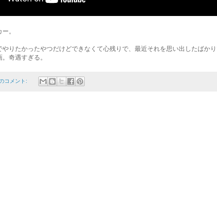
カー。
でやりたかったやつだけどできなくて心残りで、最近それを思い出したばかり
画。奇遇すぎる。
件のコメント: