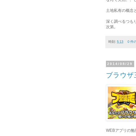
土地私有の概念
深く調べるつも
次第。
時刻:
5:13
0 件
2014/08/29
ブラウザ
WEBアプリの