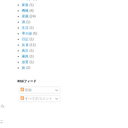
家族
(1)
機械
(4)
菜園
(24)
酒
(1)
生活
(1)
導火線
(5)
日記
(1)
反省
(11)
風呂
(1)
遍路
(1)
放置
(1)
旅
(2)
RSSフィード
投稿
すべてのコメント
たら
こ